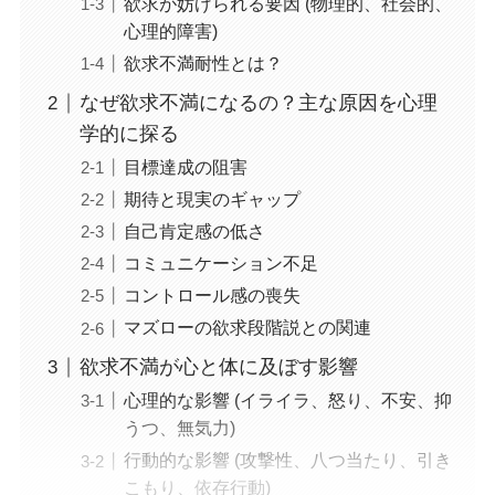
欲求が妨げられる要因 (物理的、社会的、
心理的障害)
欲求不満耐性とは？
なぜ欲求不満になるの？主な原因を心理
学的に探る
目標達成の阻害
期待と現実のギャップ
自己肯定感の低さ
コミュニケーション不足
コントロール感の喪失
マズローの欲求段階説との関連
欲求不満が心と体に及ぼす影響
心理的な影響 (イライラ、怒り、不安、抑
うつ、無気力)
行動的な影響 (攻撃性、八つ当たり、引き
こもり、依存行動)