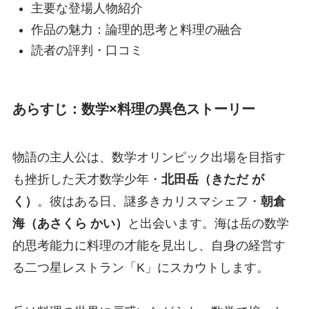
主要な登場人物紹介
作品の魅力：論理的思考と料理の融合
読者の評判・口コミ
あらすじ：数学×料理の異色ストーリー
物語の主人公は、数学オリンピック出場を目指す
も挫折した天才数学少年・
北田岳（きただ が
く）
。彼はある日、謎多きカリスマシェフ・
朝倉
海（あさくら かい）
と出会います。海は岳の数学
的思考能力に料理の才能を見出し、自身の経営す
る二つ星レストラン「K」にスカウトします。