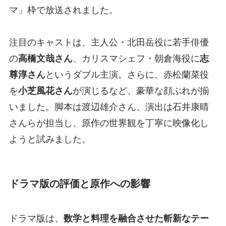
マ」枠で放送されました。
注目のキャストは、主人公・北田岳役に若手俳優
の
高橋文哉さん
、カリスマシェフ・朝倉海役に
志
尊淳さん
というダブル主演。さらに、赤松蘭菜役
を
小芝風花さん
が演じるなど、豪華な顔ぶれが揃
いました。脚本は渡辺雄介さん、演出は石井康晴
さんらが担当し、原作の世界観を丁寧に映像化し
ようと試みました。
ドラマ版の評価と原作への影響
ドラマ版は、
数学と料理を融合させた斬新なテー