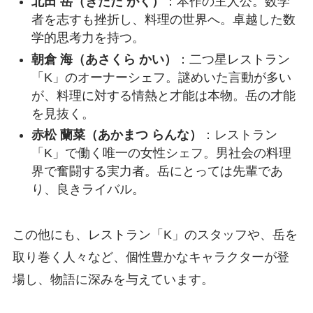
北田 岳（きただ がく）
：本作の主人公。数学
者を志すも挫折し、料理の世界へ。卓越した数
学的思考力を持つ。
朝倉 海（あさくら かい）
：二つ星レストラン
「K」のオーナーシェフ。謎めいた言動が多い
が、料理に対する情熱と才能は本物。岳の才能
を見抜く。
赤松 蘭菜（あかまつ らんな）
：レストラン
「K」で働く唯一の女性シェフ。男社会の料理
界で奮闘する実力者。岳にとっては先輩であ
り、良きライバル。
この他にも、レストラン「K」のスタッフや、岳を
取り巻く人々など、個性豊かなキャラクターが登
場し、物語に深みを与えています。