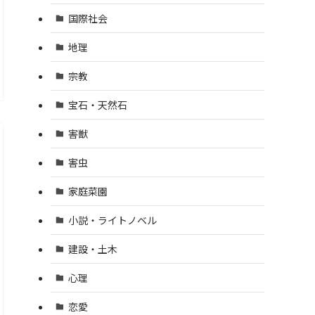
国際社会
地理
宗教
宝石・天然石
害獣
害虫
家庭菜園
小説・ライトノベル
建設・土木
心理
恋愛