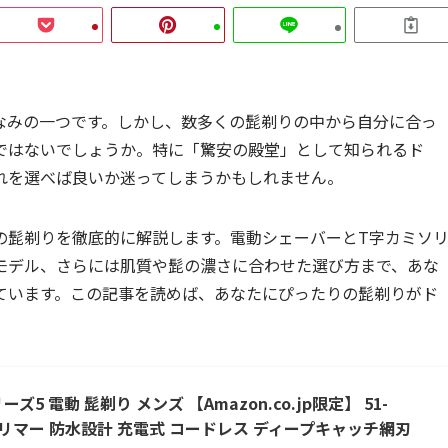
なみの一つです。しかし、数多くの髭剃りの中から自分に合っ
ではないでしょうか。特に「驚安の殿堂」として知られるド
れを選べば良いか迷ってしまうかもしれません。
の髭剃りを徹底的に解説します。電動シェーバーとT字カミソ
モデル、さらには肌質や髭の濃さに合わせた選び方まで、あな
ています。この記事を読めば、あなたにぴったりの髭剃りがド
5 電動 髭剃り メンズ 【Amazon.co.jp限定】 51-
ゾリトリマー 防水設計 充電式 コードレス ディープキャッチ網刃