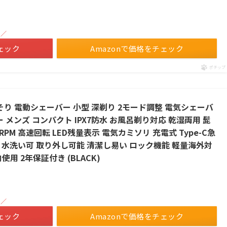
！／
ェック
Amazonで価格をチェック
ポチップ
ひげそり 電動シェーバー 小型 深剃り 2モード調整 電気シェーバ
 メンズ コンパクト IPX7防水 お風呂剃り対応 乾湿両用 髭
0RPM 高速回転 LED残量表示 電気カミソリ 充電式 Type-C急
り 水洗い可 取り外し可能 清潔し易い ロック機能 軽量海外対
用 2年保証付き (BLACK)
！／
ェック
Amazonで価格をチェック