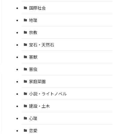
国際社会
地理
宗教
宝石・天然石
害獣
害虫
家庭菜園
小説・ライトノベル
建設・土木
心理
恋愛