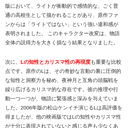
版において、ライトが衝動的で感情的な、ごく普
通の高校生として描かれることがあり、原作ファ
ンからは「ライトではない」という強い違和感が
表明されました。 このキャラクター改変は、物語
全体の説得力を大きく損なう結果となりました。
次に、
Lの知性とカリスマ性の再現度
も重要な比較
点です。原作のLは、その奇妙な言動の裏に圧倒的
な知性と洞察力を秘め、夜神月と互角の頭脳戦を
繰り広げるカリスマ的な存在です。彼の推理や行
動一つ一つが、物語に緊張感と深みを与えていま
した。2006年版の松山ケンイチ演じるLは高評価を
得ましたが、他の映画版ではLの知性やカリスマ性
が十分に表現されていないと感じる声も少なくあ