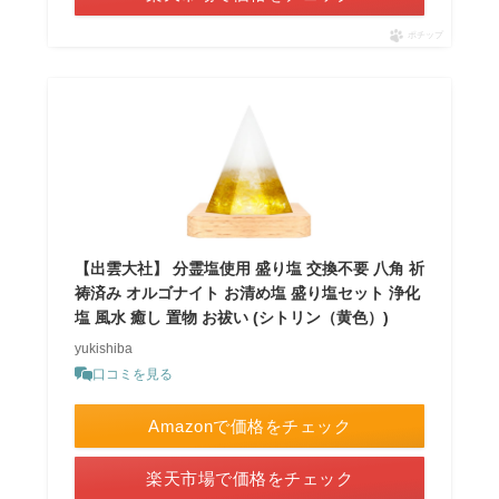
ポチップ
【出雲大社】 分霊塩使用 盛り塩 交換不要 八角 祈
祷済み オルゴナイト お清め塩 盛り塩セット 浄化
塩 風水 癒し 置物 お祓い (シトリン（黄色）)
yukishiba
口コミを見る
Amazonで価格をチェック
楽天市場で価格をチェック