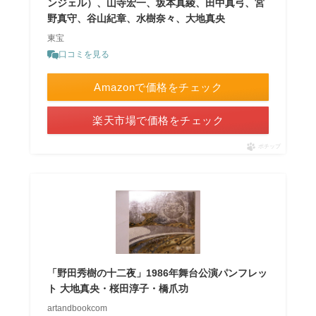
ンジェル）、山寺宏一、坂本真綾、田中真弓、宮
野真守、谷山紀章、水樹奈々、大地真央
東宝
口コミを見る
Amazonで価格をチェック
楽天市場で価格をチェック
ポチップ
「野田秀樹の十二夜」1986年舞台公演パンフレッ
ト 大地真央・桜田淳子・橋爪功
artandbookcom