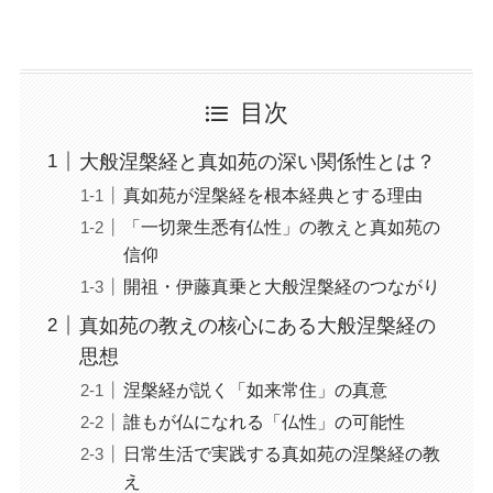
目次
大般涅槃経と真如苑の深い関係性とは？
真如苑が涅槃経を根本経典とする理由
「一切衆生悉有仏性」の教えと真如苑の
信仰
開祖・伊藤真乗と大般涅槃経のつながり
真如苑の教えの核心にある大般涅槃経の
思想
涅槃経が説く「如来常住」の真意
誰もが仏になれる「仏性」の可能性
日常生活で実践する真如苑の涅槃経の教
え