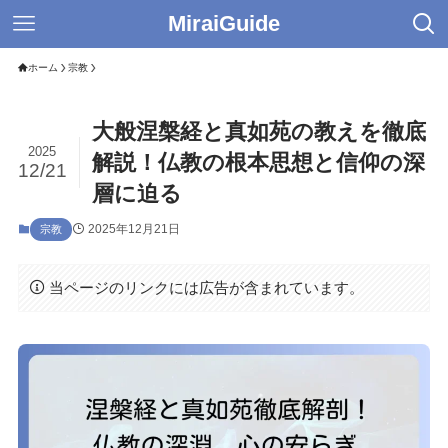
MiraiGuide
ホーム
宗教
大般涅槃経と真如苑の教えを徹底
2025
解説！仏教の根本思想と信仰の深
12/21
層に迫る
2025年12月21日
宗教
当ページのリンクには広告が含まれています。