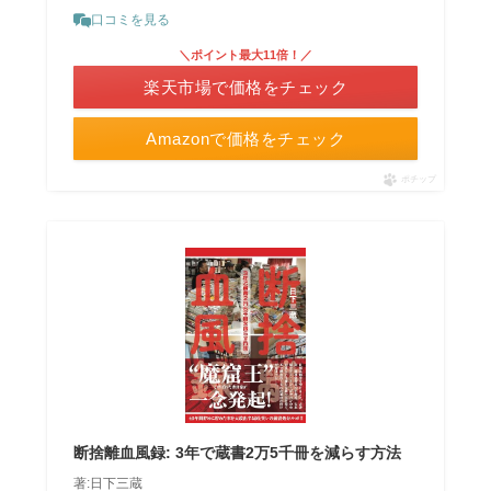
口コミを見る
＼ポイント最大11倍！／
楽天市場で価格をチェック
Amazonで価格をチェック
ポチップ
断捨離血風録: 3年で蔵書2万5千冊を減らす方法
著:日下三蔵