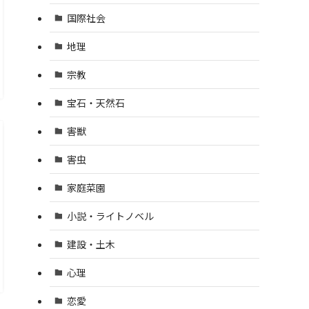
国際社会
地理
宗教
宝石・天然石
害獣
害虫
家庭菜園
小説・ライトノベル
建設・土木
心理
恋愛