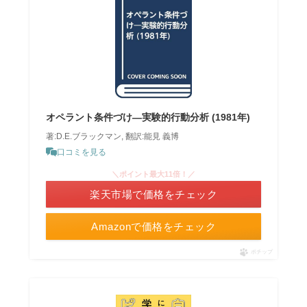
オペラント条件づけ―実験的行動分析 (1981年)
著:D.E.ブラックマン, 翻訳:能見 義博
口コミを見る
＼ポイント最大11倍！／
楽天市場で価格をチェック
Amazonで価格をチェック
ポチップ