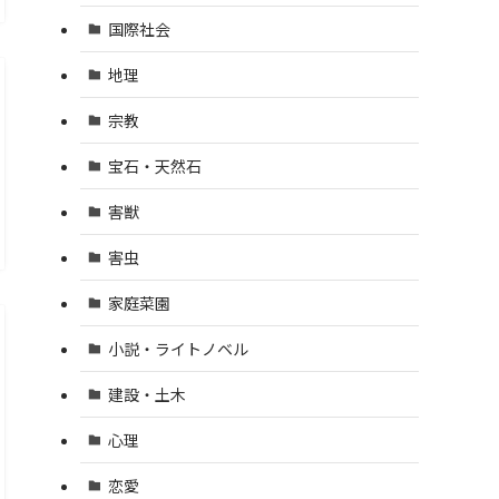
国際社会
地理
宗教
宝石・天然石
害獣
害虫
家庭菜園
小説・ライトノベル
建設・土木
心理
恋愛