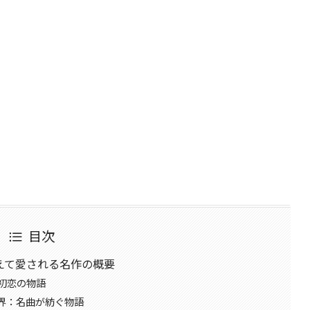
目次
えて愛される名作の概要
初恋の物語
界：名曲が紡ぐ物語