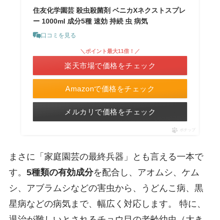
住友化学園芸 殺虫殺菌剤 ベニカXネクストスプレ
ー 1000ml 成分5種 速効 持続 虫 病気
口コミを見る
＼ポイント最大11倍！／
楽天市場で価格をチェック
Amazonで価格をチェック
メルカリで価格をチェック
ポチップ
まさに「家庭園芸の最終兵器」とも言える一本で
す。
5種類の有効成分
を配合し、アオムシ、ケム
シ、アブラムシなどの害虫から、うどんこ病、黒
星病などの病気まで、幅広く対応します。 特に、
退治が難しいとされるチョウ目の老齢幼虫（大き