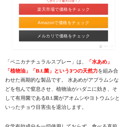
＼ポイント最大11倍！／
楽天市場で価格をチェック
Amazonで価格をチェック
メルカリで価格をチェック
ポチップ
「ベニカナチュラルスプレー」は、
「水あめ」
「植物油」「B.t.菌」という3つの天然力
を組み合
わせた画期的な製品です。 水あめがアブラムシな
どを包んで窒息させ、植物油がハダニに効き、そ
して有用菌であるB.t.菌がアオムシやヨトウムシと
いったチョウ目害虫を退治します。
化学有効成分を一切使用しておらず、食べる直前