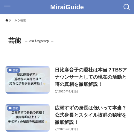
MiraiGuide
ホーム
芸能
芸能
– category –
日比麻音子の退社は本当？TBSア
芸能
ナウンサーとしての現在の活動と
噂の真相を徹底解説！
2026年8月1日
広瀬すずの身長は低いって本当？
芸能
公式身長とスタイル抜群の秘密を
徹底解説！
2026年8月1日