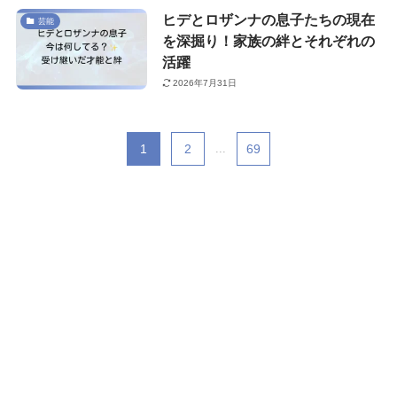
ヒデとロザンナの息子たちの現在
芸能
を深掘り！家族の絆とそれぞれの
活躍
2026年7月31日
1
2
...
69