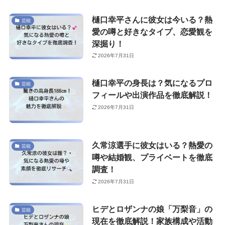
樋口幸平さんに彼女は今いる？熱
芸能
愛の噂と好きなタイプ、恋愛観を
深掘り！
2026年7月31日
樋口幸平の身長は？気になるプロ
芸能
フィールや出演作品を徹底解説！
2026年7月31日
久常涼選手に彼女はいる？熱愛の
芸能
噂や結婚観、プライベートを徹底
調査！
2026年7月31日
ヒデとロザンナの娘「万梨音」の
芸能
現在を徹底解説！家族構成や活動