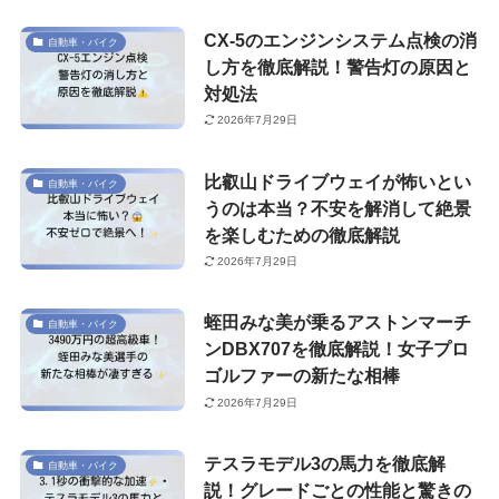
CX-5のエンジンシステム点検の消
自動車・バイク
し方を徹底解説！警告灯の原因と
対処法
2026年7月29日
比叡山ドライブウェイが怖いとい
自動車・バイク
うのは本当？不安を解消して絶景
を楽しむための徹底解説
2026年7月29日
蛭田みな美が乗るアストンマーチ
自動車・バイク
ンDBX707を徹底解説！女子プロ
ゴルファーの新たな相棒
2026年7月29日
テスラモデル3の馬力を徹底解
自動車・バイク
説！グレードごとの性能と驚きの