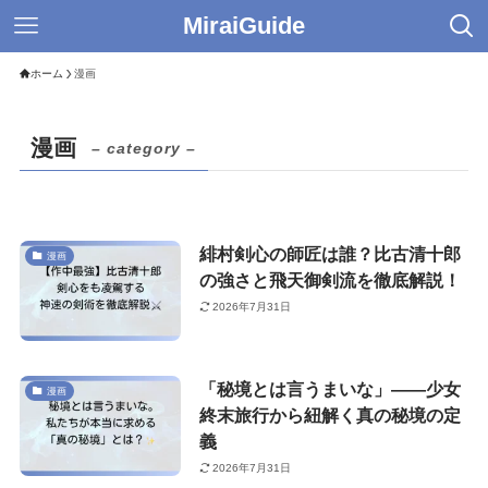
MiraiGuide
ホーム
漫画
漫画
– category –
緋村剣心の師匠は誰？比古清十郎
漫画
の強さと飛天御剣流を徹底解説！
2026年7月31日
「秘境とは言うまいな」――少女
漫画
終末旅行から紐解く真の秘境の定
義
2026年7月31日