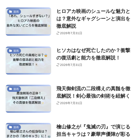
ヒロアカ映画のシュールな魅力と
漫画
は？意外なギャグシーンと演出を
徹底解説
2026年7月31日
ヒソカはなぜ死亡したのか？衝撃
漫画
の復活劇と能力を徹底解説！
2026年7月31日
飛天御剣流の二段構えの真髄を徹
漫画
底解説！剣心最強の剣術を紐解く
2026年7月31日
檜山修之が『鬼滅の刃』で演じる
漫画
担当キャラは？豪華声優陣が彩る