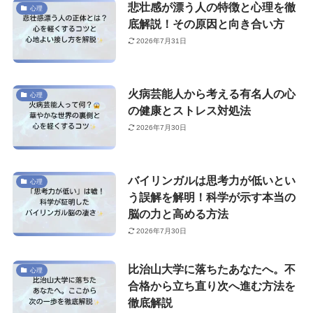
悲壮感が漂う人の特徴と心理を徹
心理
底解説！その原因と向き合い方
2026年7月31日
火病芸能人から考える有名人の心
心理
の健康とストレス対処法
2026年7月30日
バイリンガルは思考力が低いとい
心理
う誤解を解明！科学が示す本当の
脳の力と高める方法
2026年7月30日
比治山大学に落ちたあなたへ。不
心理
合格から立ち直り次へ進む方法を
徹底解説