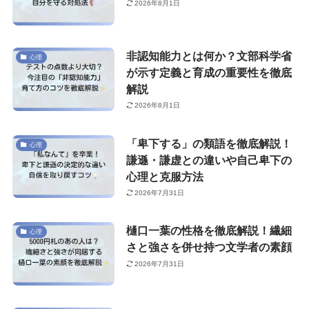
2026年8月1日
非認知能力とは何か？文部科学省
心理
が示す定義と育成の重要性を徹底
解説
2026年8月1日
「卑下する」の類語を徹底解説！
心理
謙遜・謙虚との違いや自己卑下の
心理と克服方法
2026年7月31日
樋口一葉の性格を徹底解説！繊細
心理
さと強さを併せ持つ文学者の素顔
2026年7月31日