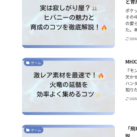
と育
ポケ
その
の愛
た。本
202
MH
ゲーム
『モ
欠か
ハン
知りた
202
「飛
ゲーム
説