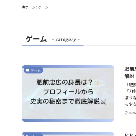
ホーム
ゲーム
ゲーム
– category –
肥前
ゲーム
解説
「肥
『刀剣
ぼう
も少な
202
ヒヒ