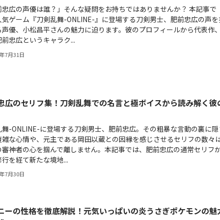
前忠広の声優は誰？」そんな疑問をお持ちではありませんか？ 本記事で
気ゲーム『刀剣乱舞-ONLINE-』に登場する刀剣男士、肥前忠広の声を
る声優、小松昌平さんの魅力に迫ります。彼のプロフィールから代表作
前忠広というキャラク...
6年7月31日
忠広のセリフ集！刀剣乱舞での名言と極ボイスから読み解く彼
舞-ONLINE-に登場する刀剣男士、肥前忠広。その粗暴な言動の裏に隠
複雑な心情や、元主である岡田以蔵との因縁を感じさせるセリフの数々
の審神者の心を掴んで離しません。本記事では、肥前忠広の通常セリフ
行を経て新たな境地...
6年7月30日
ニーの性格を徹底解説！元気いっぱいの炎うさぎポケモンの魅