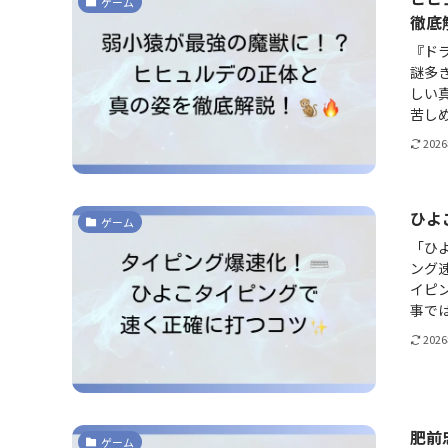
ゲーム
徹底
『ド
謎多
しい
苦しめ
202
ひよ
ゲーム
「ひ
ング
イピ
事では
202
肥前
ゲーム