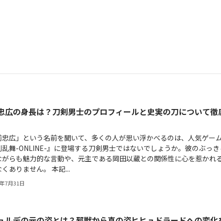
忠広の身長は？刀剣男士のプロフィールと史実の刀について徹
前忠広」という名前を聞いて、多くの人が思い浮かべるのは、人気ゲー
乱舞-ONLINE-』に登場する刀剣男士ではないでしょうか。彼のぶっき
ながらも魅力的な言動や、元主である岡田以蔵との関係性に心を惹かれ
くありません。 本記...
6年7月31日
ュルデの元の姿とは？邪獣から真の姿ヒヒュドラードへの変化