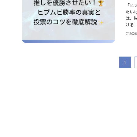
「ヒ
たい
は、映
ける「
202
1