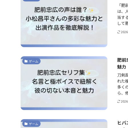
「肥
は、人
当す
して肥
202
肥前
ゲーム
魅力
刀剣乱
れた
多く
ら、修
202
ヒバ
ゲーム