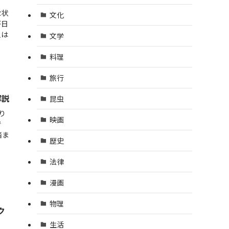
な状
文化
が日
人は
文学
料理
旅行
解説
昆虫
り
映画
で
踏ま
歴史
法律
漫画
物理
ク
生活