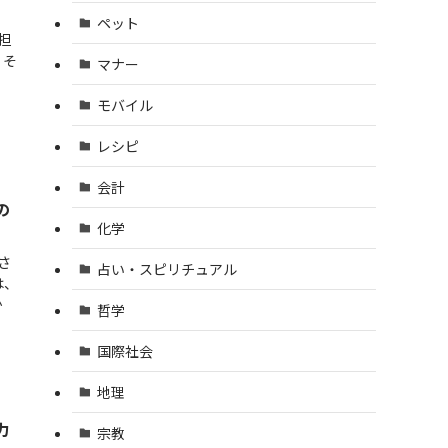
ペット
担
、そ
マナー
モバイル
レシピ
会計
の
化学
さ
占い・スピリチュアル
は、
か
哲学
国際社会
地理
力
宗教