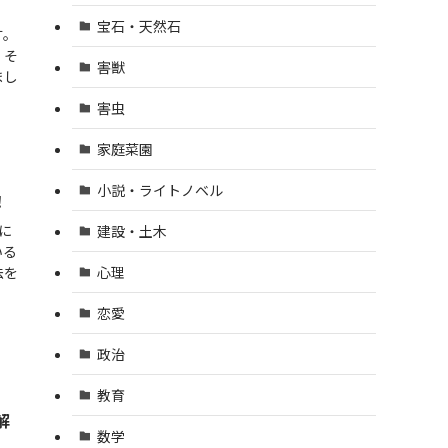
宝石・天然石
す。
、そ
害獣
まし
害虫
家庭菜園
小説・ライトノベル
！
に
建設・土木
いる
心理
法を
恋愛
政治
教育
解
数学