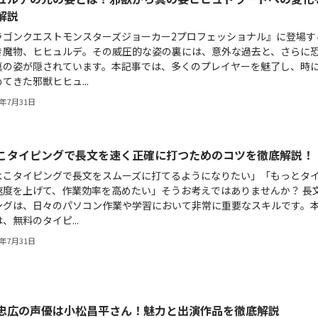
解説
ラゴンクエストモンスターズジョーカー2プロフェッショナル』に登場す
き魔物、ヒヒュルデ。その威圧的な姿の裏には、意外な過去と、さらに
真の姿が隠されています。本記事では、多くのプレイヤーを魅了し、時
てきた邪獣ヒヒュ...
6年7月31日
こタイピングで長文を速く正確に打つためのコツを徹底解説！
よこタイピングで長文をスムーズに打てるようになりたい」「もっとタ
速度を上げて、作業効率を高めたい」そうお考えではありませんか？ 長
ングは、日々のパソコン作業や学習において非常に重要なスキルです。
、無料のタイピ...
6年7月31日
忠広の声優は小松昌平さん！魅力と出演作品を徹底解説