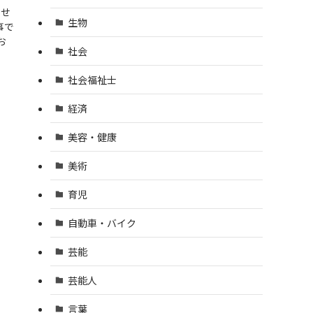
たせ
生物
事で
お
社会
社会福祉士
経済
美容・健康
美術
育児
自動車・バイク
芸能
芸能人
言葉