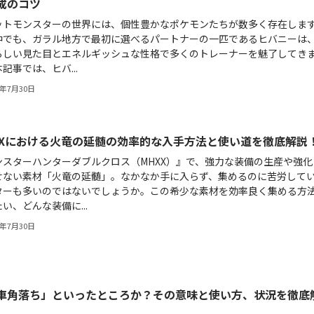
成のコツ
ットモンスターの世界には、個性豊かなポケモンたちが数多く存在しま
中でも、ガラル地方で最初に選べるパートナーの一匹であるヒバニーは
らしい見た目とエネルギッシュな性格で多くのトレーナーを魅了してき
記事では、ヒバ...
6年7月30日
XXにおける火竜の延髄の効率的な入手方法と使い道を徹底解説
ンスターハンターダブルクロス（MHXX）』で、強力な装備の生産や強化
せない素材「火竜の延髄」。なかなか手に入らず、集めるのに苦労して
ターも多いのではないでしょうか。この希少な素材を効率良く集める方
い、どんな装備に...
6年7月30日
車角落ち」といったところか？その意味と使い方、状況を徹底