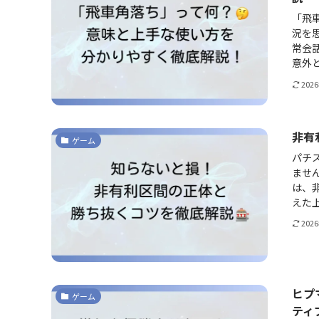
「飛
況を
常会
意外と
202
非有
ゲーム
パチ
ませ
は、
えた上
202
ヒプ
ゲーム
ティ