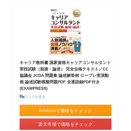
キャリア教科書 国家資格キャリアコンサルタント
実技試験（面接・論述） 完全合格テキスト／CC
協議会 JCDA 問題集 論述解答例 ロープレ実演動
画 論述試験模擬問題PDF 全逐語録PDF付き
(EXAMPRESS)
口コミを見る
Amazonで価格をチェック
楽天市場で価格をチェック