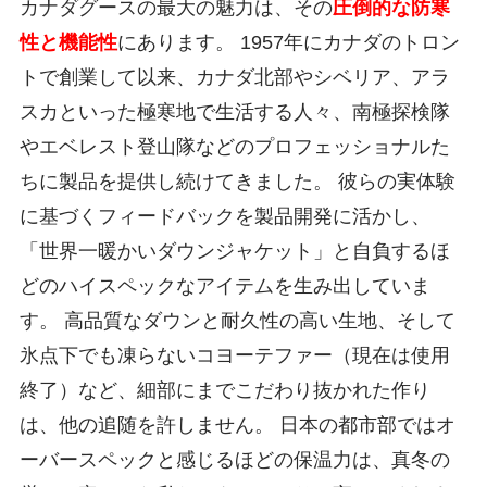
カナダグースの最大の魅力は、その
圧倒的な防寒
性と機能性
にあります。 1957年にカナダのトロン
トで創業して以来、カナダ北部やシベリア、アラ
スカといった極寒地で生活する人々、南極探検隊
やエベレスト登山隊などのプロフェッショナルた
ちに製品を提供し続けてきました。 彼らの実体験
に基づくフィードバックを製品開発に活かし、
「世界一暖かいダウンジャケット」と自負するほ
どのハイスペックなアイテムを生み出していま
す。 高品質なダウンと耐久性の高い生地、そして
氷点下でも凍らないコヨーテファー（現在は使用
終了）など、細部にまでこだわり抜かれた作り
は、他の追随を許しません。 日本の都市部ではオ
ーバースペックと感じるほどの保温力は、真冬の