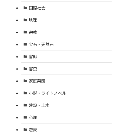
国際社会
地理
宗教
宝石・天然石
害獣
害虫
家庭菜園
小説・ライトノベル
建設・土木
心理
恋愛