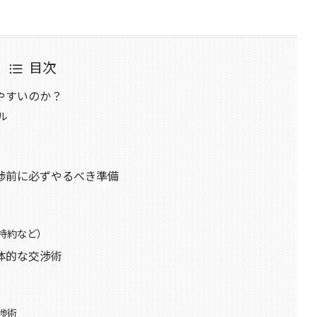
目次
やすいのか？
ル
渉前に必ずやるべき準備
特約など）
体的な交渉術
渉術