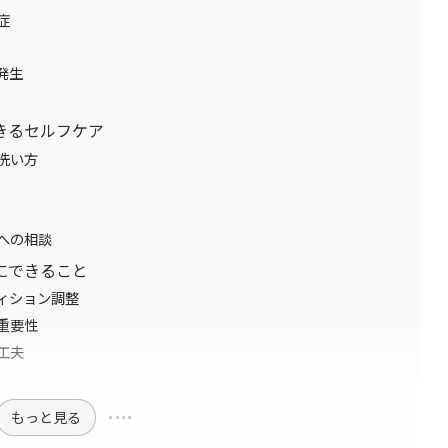
症
発生
きるセルフケア
洗い方
への相談
にできること
ィション調整
重要性
工夫
もっと見る