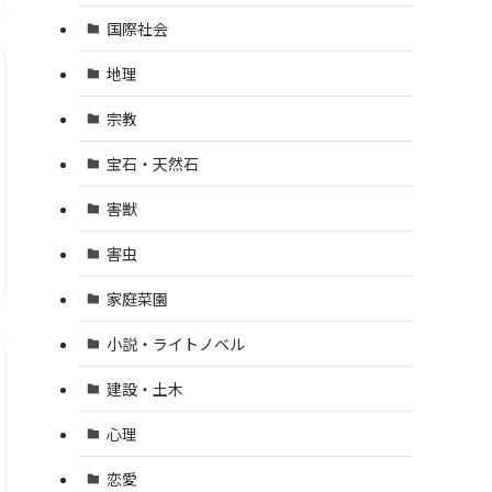
国際社会
地理
宗教
宝石・天然石
害獣
害虫
家庭菜園
小説・ライトノベル
建設・土木
心理
恋愛