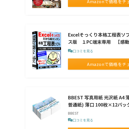
Amazonで価格をチ
Excelそっくり本格工程表
ス版 １PC端末専用 【感
口コミを見る
Amazonで価格をチ
BBEST 写真用紙 光沢紙 A4 
普通紙) 薄口 100枚×12
BBEST
口コミを見る