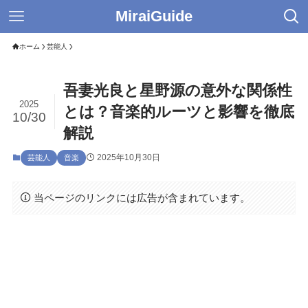
MiraiGuide
ホーム
芸能人
吾妻光良と星野源の意外な関係性
2025
とは？音楽的ルーツと影響を徹底
10/30
解説
2025年10月30日
芸能人
音楽
当ページのリンクには広告が含まれています。