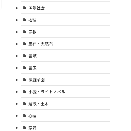
国際社会
地理
宗教
宝石・天然石
害獣
害虫
家庭菜園
小説・ライトノベル
建設・土木
心理
恋愛