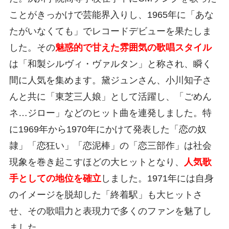
ことがきっかけで芸能界入りし、1965年に「あな
たがいなくても」でレコードデビューを果たしま
した。その
魅惑的で甘えた雰囲気の歌唱スタイル
は「和製シルヴィ・ヴァルタン」と称され、瞬く
間に人気を集めます。黛ジュンさん、小川知子さ
んと共に「東芝三人娘」として活躍し、「ごめん
ネ…ジロー」などのヒット曲を連発しました。特
に1969年から1970年にかけて発表した「恋の奴
隷」「恋狂い」「恋泥棒」の「恋三部作」は社会
現象を巻き起こすほどの大ヒットとなり、
人気歌
手としての地位を確立
しました。1971年には自身
のイメージを脱却した「終着駅」も大ヒットさ
せ、その歌唱力と表現力で多くのファンを魅了し
ました。