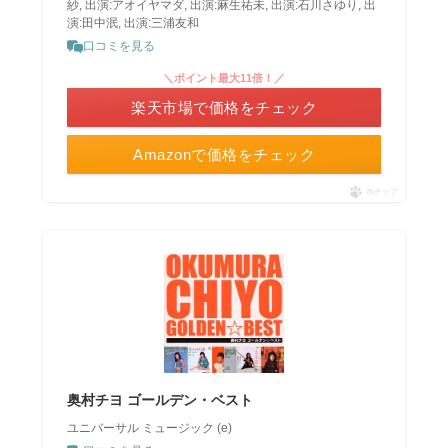
紗, 出演:アオイヤマダ, 出演:麻生祐未, 出演:石川さゆり, 出
演:田中泯, 出演:三浦友和
口コミを見る
＼ポイント最大11倍！／
楽天市場で価格をチェック
Amazonで価格をチェック
ポチップ
奥村チヨ ゴールデン・ベスト
ユニバーサル ミュージック (e)