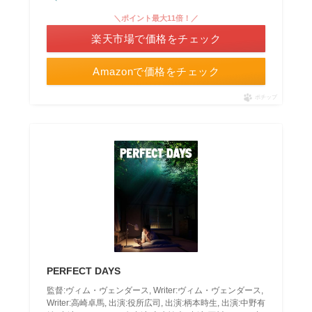
＼ポイント最大11倍！／
楽天市場で価格をチェック
Amazonで価格をチェック
ポチップ
PERFECT DAYS
監督:ヴィム・ヴェンダース, Writer:ヴィム・ヴェンダース,
Writer:高崎卓馬, 出演:役所広司, 出演:柄本時生, 出演:中野有