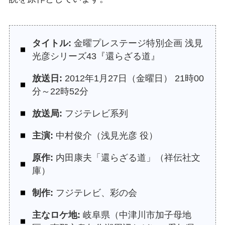
タイトル:
金曜プレステージ特別企画 浅見
光彦シリーズ43『還らざる道』
放送日:
2012年1月27日（金曜日） 21時00
分～22時52分
放送局:
フジテレビ系列
主演:
中村俊介（浅見光彦 役）
原作:
内田康夫「還らざる道」（祥伝社文
庫）
制作:
フジテレビ、彩の会
主なロケ地:
岐阜県（中津川市加子母地