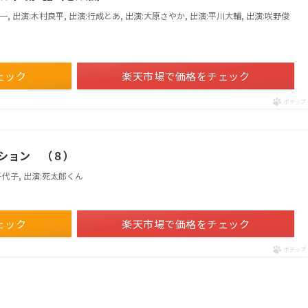
村悠一, 出演:木村良平, 出演:行成とあ, 出演:大原さやか, 出演:平川大輔, 出演:咲野俊
ェック
楽天市場で価格をチェック
ポチップ
ション （８）
き千代子, 出演:死太郎くん
ェック
楽天市場で価格をチェック
ポチップ