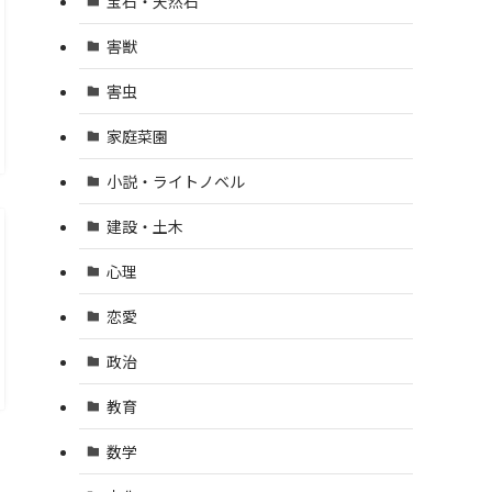
宝石・天然石
害獣
害虫
家庭菜園
小説・ライトノベル
建設・土木
心理
恋愛
政治
教育
数学