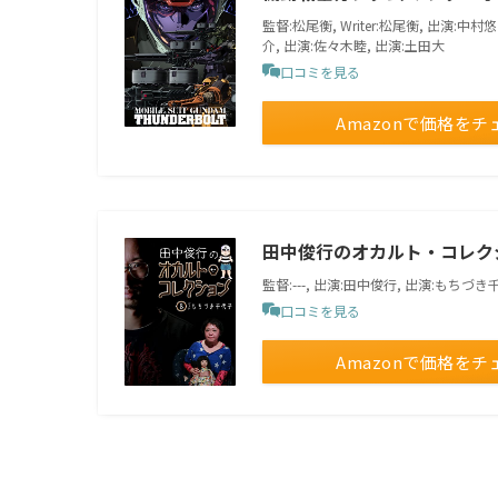
監督:松尾衡, Writer:松尾衡, 出演:中
介, 出演:佐々木睦, 出演:土田大
口コミを見る
Amazonで価格をチ
田中俊行のオカルト・コレク
監督:---, 出演:田中俊行, 出演:もちづ
口コミを見る
Amazonで価格をチ