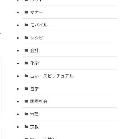
マナー
モバイル
今
レシピ
会計
化学
占い・スピリチュアル
哲学
国際社会
地理
宗教