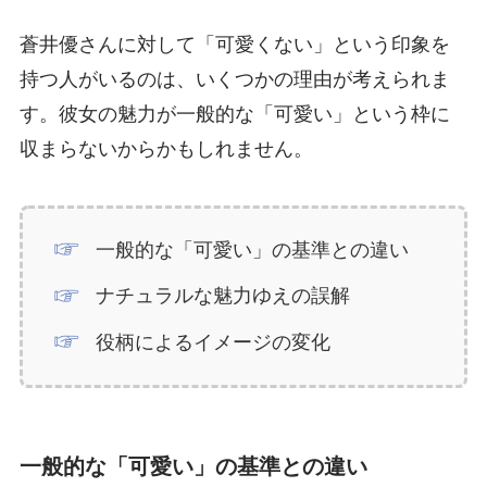
蒼井優さんに対して「可愛くない」という印象を
持つ人がいるのは、いくつかの理由が考えられま
す。彼女の魅力が一般的な「可愛い」という枠に
収まらないからかもしれません。
一般的な「可愛い」の基準との違い
ナチュラルな魅力ゆえの誤解
役柄によるイメージの変化
一般的な「可愛い」の基準との違い