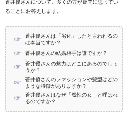
蒼井優さんについて、多くの方が疑問に思ってい
ることにお答えします。
蒼井優さんは「劣化」したと言われるの
は本当ですか？
蒼井優さんの結婚相手は誰ですか？
蒼井優さんの魅力はどこにあるのでしょ
うか？
蒼井優さんのファッションや髪型はどの
ような特徴がありますか？
蒼井優さんはなぜ「魔性の女」と呼ばれ
るのですか？