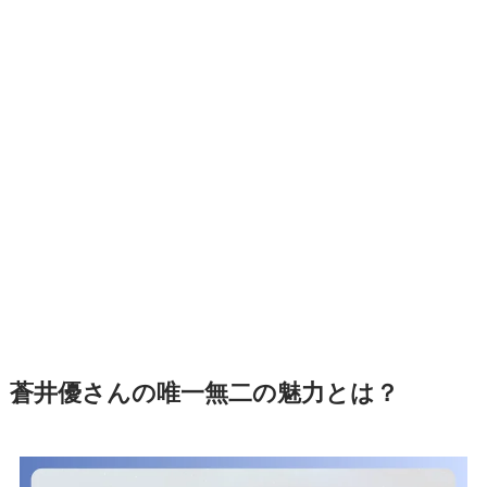
蒼井優さんの唯一無二の魅力とは？