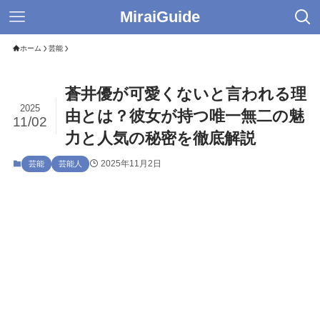
MiraiGuide
ホーム
芸能
蒼井優が可愛くないと言われる理
2025
由とは？彼女が持つ唯一無二の魅
11/02
力と人気の秘密を徹底解説
2025年11月2日
芸能
芸能人