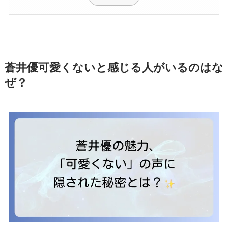
蒼井優可愛くないと感じる人がいるのはな
ぜ？