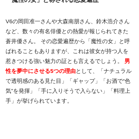
V6の岡田准一さんや大森南朋さん、鈴木浩介さん
など、数々の有名俳優との熱愛が報じられてきた
蒼井優さん。 その恋愛遍歴から「魔性の女」と呼
ばれることもありますが、これは彼女が持つ人を
惹きつける強い魅力の証とも言えるでしょう。
男
性を夢中にさせる5つの理由
として、「ナチュラル
で透明感のある見た目」「ギャップ」「お酒で“色
気”を発揮」「手に入りそうで入らない」「料理上
手」が挙げられています。