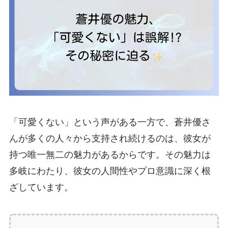
「可愛くない」という声がある一方で、蒼井優さ
んが多くの人々から支持され続けるのは、彼女が
持つ唯一無二の魅力があるからです。その魅力は
多岐にわたり、彼女の人間性やプロ意識に深く根
ざしています。