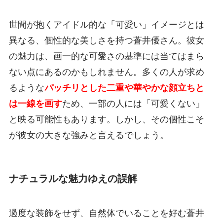
世間が抱くアイドル的な「可愛い」イメージとは
異なる、個性的な美しさを持つ蒼井優さん。彼女
の魅力は、画一的な可愛さの基準には当てはまら
ない点にあるのかもしれません。多くの人が求め
るような
パッチリとした二重や華やかな顔立ちと
は一線を画す
ため、一部の人には「可愛くない」
と映る可能性もあります。しかし、その個性こそ
が彼女の大きな強みと言えるでしょう。
ナチュラルな魅力ゆえの誤解
過度な装飾をせず、自然体でいることを好む蒼井