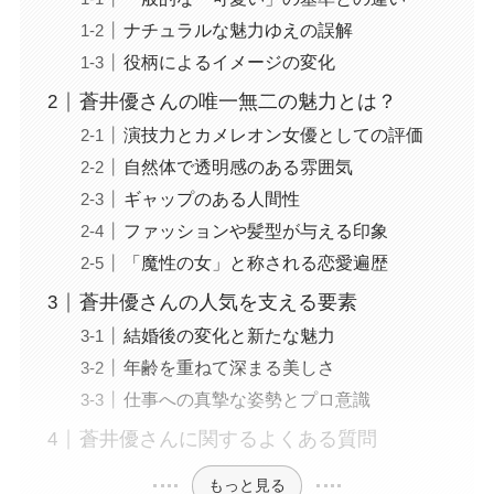
ナチュラルな魅力ゆえの誤解
役柄によるイメージの変化
蒼井優さんの唯一無二の魅力とは？
演技力とカメレオン女優としての評価
自然体で透明感のある雰囲気
ギャップのある人間性
ファッションや髪型が与える印象
「魔性の女」と称される恋愛遍歴
蒼井優さんの人気を支える要素
結婚後の変化と新たな魅力
年齢を重ねて深まる美しさ
仕事への真摯な姿勢とプロ意識
蒼井優さんに関するよくある質問
もっと見る