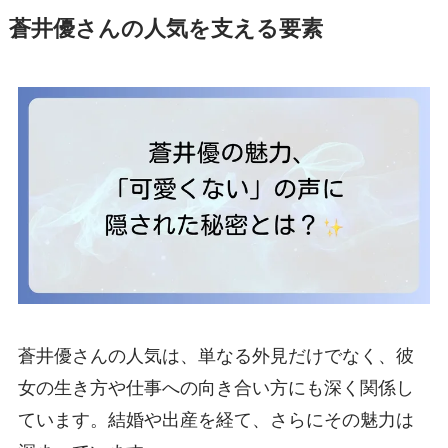
蒼井優さんの人気を支える要素
蒼井優さんの人気は、単なる外見だけでなく、彼
女の生き方や仕事への向き合い方にも深く関係し
ています。結婚や出産を経て、さらにその魅力は