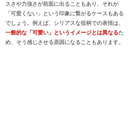
スさや力強さが前面に出ることもあり、それが
「可愛くない」という印象に繋がるケースもある
でしょう。例えば、シリアスな役柄での表情は、
一般的な「可愛い」というイメージとは異なる
た
め、そう感じさせる原因になることもあります。