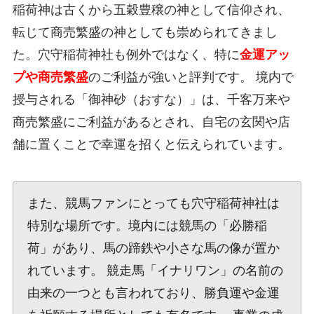
稲荷神は古くから五穀豊穣の神として信仰され、
転じて商売繁盛の神としても崇められてきまし
た。穴守稲荷神社も例外ではなく、特に
金運アッ
プや商売繁盛
のご利益が強いと評判です。 境内で
授与される「御神砂（おすな）」は、千客万来や
商売繁盛にご利益があるとされ、自宅の玄関や店
舗に置くことで幸運を招くと伝えられています。
また、競馬ファンにとっても穴守稲荷神社は
特別な場所です。境内には競馬の「必勝稲
荷」があり、馬の蹄鉄や小さな馬の像が置か
れています。 競走馬「イナリワン」の名前の
由来の一つとも言われており、勝負運や金運