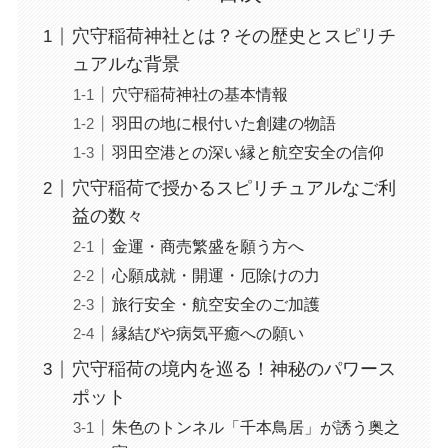
穴守稲荷神社とは？その歴史とスピリチ
ュアルな背景
穴守稲荷神社の基本情報
羽田の地に根付いた創建の物語
羽田空港との深い縁と航空安全の信仰
穴守稲荷で授かるスピリチュアルなご利
益の数々
金運・商売繁盛を願う方へ
心願成就・開運・厄除けの力
旅行安全・航空安全のご加護
縁結びや病気平癒への願い
穴守稲荷の境内を巡る！神秘のパワース
ポット
朱色のトンネル「千本鳥居」が誘う奥之