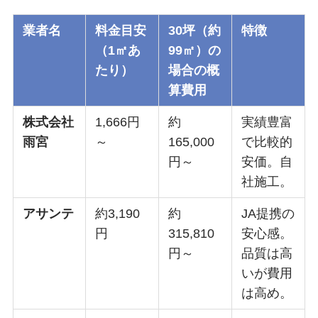
業者名
料金目安
30坪（約
特徴
（1㎡あ
99㎡）の
たり）
場合の概
算費用
株式会社
1,666円
約
実績豊富
雨宮
～
165,000
で比較的
円～
安価。自
社施工。
アサンテ
約3,190
約
JA提携の
円
315,810
安心感。
円～
品質は高
いが費用
は高め。