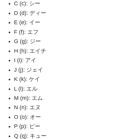
C (c): シー
D (d): ディー
E (e): イー
F (f): エフ
G (g): ジー
H (h): エイチ
I (i): アイ
J (j): ジェイ
K (k): ケイ
L (l): エル
M (m): エム
N (n): エヌ
O (o): オー
P (p): ピー
Q (q): キュー