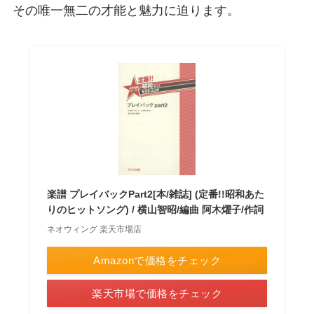
その唯一無二の才能と魅力に迫ります。
楽譜 プレイバックPart2[本/雑誌] (定番!!昭和あた
りのヒットソング) / 横山智昭/編曲 阿木燿子/作詞
ネオウィング 楽天市場店
Amazonで価格をチェック
楽天市場で価格をチェック