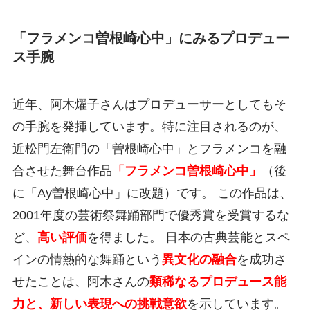
「フラメンコ曽根崎心中」にみるプロデュー
ス手腕
近年、阿木燿子さんはプロデューサーとしてもそ
の手腕を発揮しています。特に注目されるのが、
近松門左衛門の「曽根崎心中」とフラメンコを融
合させた舞台作品
「フラメンコ曽根崎心中」
（後
に「Ay曽根崎心中」に改題）です。 この作品は、
2001年度の芸術祭舞踊部門で優秀賞を受賞するな
ど、
高い評価
を得ました。 日本の古典芸能とスペ
インの情熱的な舞踊という
異文化の融合
を成功さ
せたことは、阿木さんの
類稀なるプロデュース能
力と、新しい表現への挑戦意欲
を示しています。