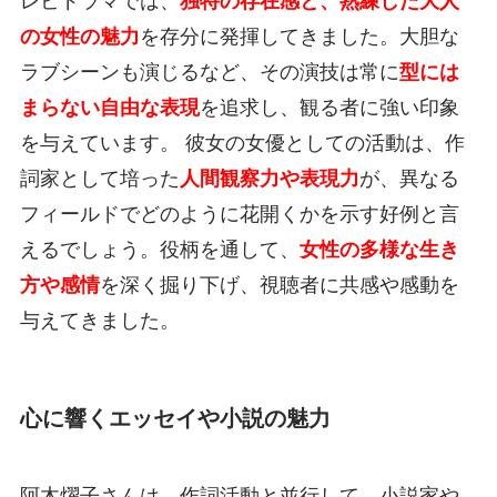
レビドラマでは、
独特の存在感と、熟練した大人
の女性の魅力
を存分に発揮してきました。大胆な
ラブシーンも演じるなど、その演技は常に
型には
まらない自由な表現
を追求し、観る者に強い印象
を与えています。 彼女の女優としての活動は、作
詞家として培った
人間観察力や表現力
が、異なる
フィールドでどのように花開くかを示す好例と言
えるでしょう。役柄を通して、
女性の多様な生き
方や感情
を深く掘り下げ、視聴者に共感や感動を
与えてきました。
心に響くエッセイや小説の魅力
阿木燿子さんは、作詞活動と並行して、小説家や