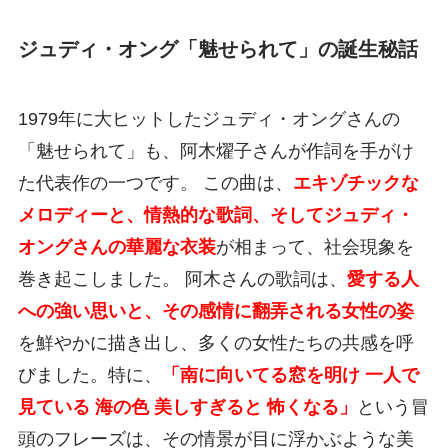
ジュディ・オング「魅せられて」の誕生秘話
1979年に大ヒットしたジュディ・オングさんの
「魅せられて」も、阿木燿子さんが作詞を手がけ
た代表作の一つです。 この曲は、
エキゾチックな
メロディーと、情熱的な歌詞、そしてジュディ・
オングさんの華麗な衣装
が相まって、社会現象を
巻き起こしました。 阿木さんの歌詞は、
愛する人
への強い思いと、その感情に翻弄される女性の姿
を鮮やかに描き出し、多くの女性たちの共感を呼
びました。特に、
「南に向いてる窓を明け 一人で
見ている 海の色 美しすぎると 怖くなる」
という冒
頭のフレーズは、その情景が目に浮かぶような美