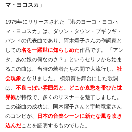
マ・ヨコスカ」
1975年にリリースされた「港のヨーコ・ヨコハ
マ・ヨコスカ」は、ダウン・タウン・ブギウギ・
バンドの代表曲であり、阿木燿子さんの作詞家と
しての
名を一躍世に知らしめた
作品です。 「アン
タ、あの娘の何なのさ？」というセリフから始ま
るこの曲は、当時の若者たちの間で大流行し、
社
会現象
となりました。 横須賀を舞台にした歌詞
は、
不良っぽい雰囲気と、どこか哀愁を帯びた世
界観
が特徴で、多くのリスナーを魅了しました。
この楽曲の成功は、阿木燿子さんと宇崎竜童さん
のコンビが、
日本の音楽シーンに新たな風を吹き
込んだ
ことを証明するものでした。