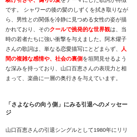
駆け引きや、偽りの愛
をテーマにした歌詞が特徴
です。 シャワーの後の髪のしずくを拭き取りなが
ら、男性との関係を冷静に見つめる女性の姿が描
かれており、その
クールで挑発的な世界観
は、当
時の若者たちに強い衝撃を与えました。阿木燿子
さんの歌詞は、単なる恋愛描写にとどまらず、
人
間の複雑な感情や、社会の裏側
を垣間見せるよう
な深みを持っており、山口百恵さんの表現力と相
まって、楽曲に一層の奥行きを与えています。
「さよならの向う側」にみる引退へのメッセー
ジ
山口百恵さんの引退シングルとして1980年にリリ