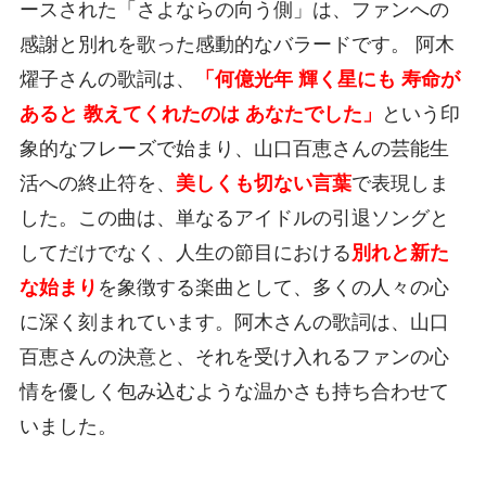
ースされた「さよならの向う側」は、ファンへの
感謝と別れを歌った感動的なバラードです。 阿木
燿子さんの歌詞は、
「何億光年 輝く星にも 寿命が
あると 教えてくれたのは あなたでした」
という印
象的なフレーズで始まり、山口百恵さんの芸能生
活への終止符を、
美しくも切ない言葉
で表現しま
した。この曲は、単なるアイドルの引退ソングと
してだけでなく、人生の節目における
別れと新た
な始まり
を象徴する楽曲として、多くの人々の心
に深く刻まれています。阿木さんの歌詞は、山口
百恵さんの決意と、それを受け入れるファンの心
情を優しく包み込むような温かさも持ち合わせて
いました。