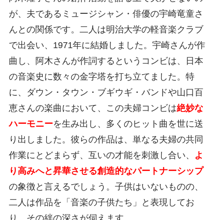
が、夫であるミュージシャン・俳優の宇崎竜童さ
んとの関係です。二人は明治大学の軽音楽クラブ
で出会い、1971年に結婚しました。宇崎さんが作
曲し、阿木さんが作詞するというコンビは、日本
の音楽史に数々の金字塔を打ち立てました。特
に、ダウン・タウン・ブギウギ・バンドや山口百
恵さんの楽曲において、この夫婦コンビは
絶妙な
ハーモニー
を生み出し、多くのヒット曲を世に送
り出しました。彼らの作品は、単なる夫婦の共同
作業にとどまらず、互いの才能を刺激し合い、
よ
り高みへと昇華させる創造的なパートナーシップ
の象徴と言えるでしょう。子供はいないものの、
二人は作品を「音楽の子供たち」と表現してお
り、その絆の深さが伺えます。