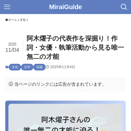
MiraiGuide
ホーム
文化
阿木燿子の代表作を深掘り！作
2025
詞・女優・執筆活動から見る唯一
11/04
無二の才能
2025年11月4日
文化
文学
芸能
当ページのリンクには広告が含まれています。