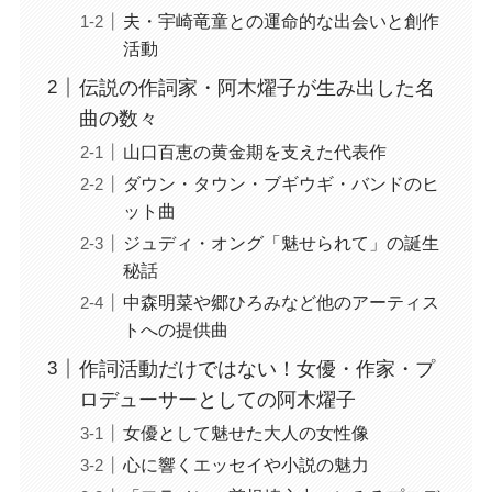
夫・宇崎竜童との運命的な出会いと創作
活動
伝説の作詞家・阿木燿子が生み出した名
曲の数々
山口百恵の黄金期を支えた代表作
ダウン・タウン・ブギウギ・バンドのヒ
ット曲
ジュディ・オング「魅せられて」の誕生
秘話
中森明菜や郷ひろみなど他のアーティス
トへの提供曲
作詞活動だけではない！女優・作家・プ
ロデューサーとしての阿木燿子
女優として魅せた大人の女性像
心に響くエッセイや小説の魅力