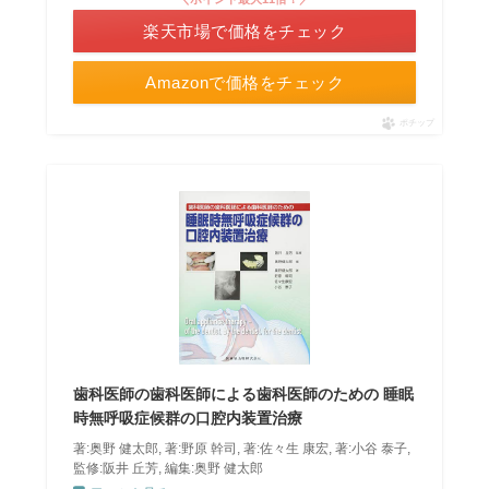
楽天市場で価格をチェック
Amazonで価格をチェック
ポチップ
歯科医師の歯科医師による歯科医師のための 睡眠
時無呼吸症候群の口腔内装置治療
著:奥野 健太郎, 著:野原 幹司, 著:佐々生 康宏, 著:小谷 泰子,
監修:阪井 丘芳, 編集:奥野 健太郎