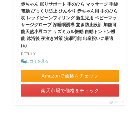
赤ちゃん 眠りサポート 手のひら マッサージ 手袋
電動 びっくり防止 ひんやり 赤ちゃん用 手のひら
枕 レッドビーンフィリング 新生児用 ベビーマッ
サージグローブ 深睡眠誘導 驚き防止設計 加熱可
能天然小豆コア リズミカル振動 自動トントン機
能 沐浴後 夜泣き対策 洗濯可能 出産祝いに最適
(E)
PETLILY
口コミを見る
Amazonで価格をチェック
楽天市場で価格をチェック
ポチップ