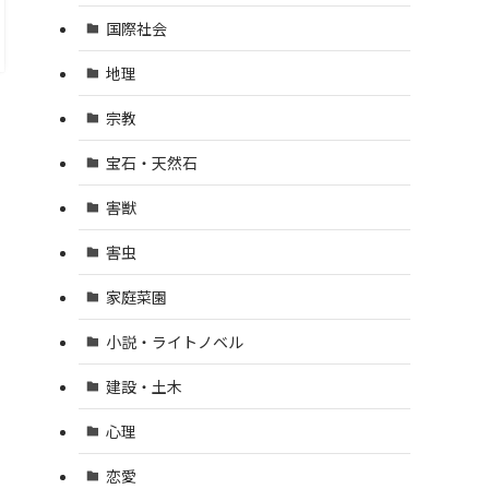
国際社会
地理
宗教
宝石・天然石
害獣
害虫
家庭菜園
小説・ライトノベル
建設・土木
心理
恋愛