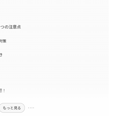
8つの注意点
対策
き
認！
もっと見る