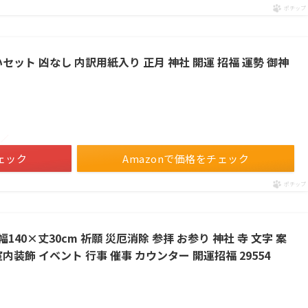
ポチップ
セット 凶なし 内訳用紙入り 正月 神社 開運 招福 運勢 御神
！／
ェック
Amazonで価格をチェック
ポチップ
140×丈30cm 祈願 災厄消除 参拝 お参り 神社 寺 文字 案
室内装飾 イベント 行事 催事 カウンター 開運招福 29554