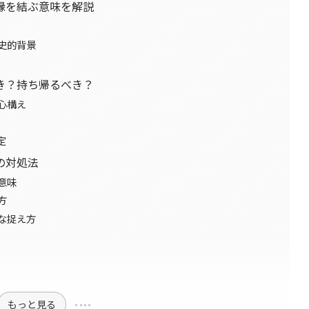
縁を結ぶ意味を解説
史的背景
き？持ち帰るべき？
心構え
定
の対処法
意味
方
な捉え方
もっと見る