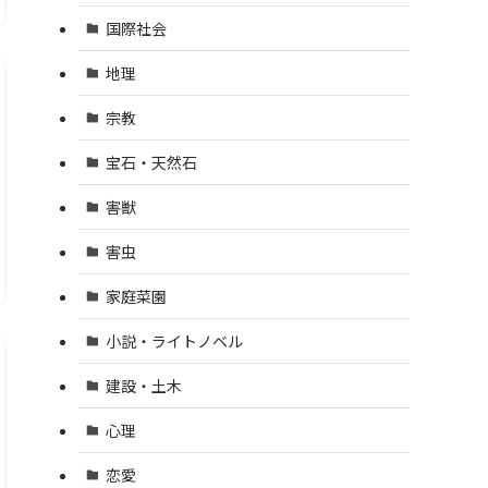
国際社会
地理
宗教
宝石・天然石
害獣
害虫
家庭菜園
小説・ライトノベル
建設・土木
心理
恋愛