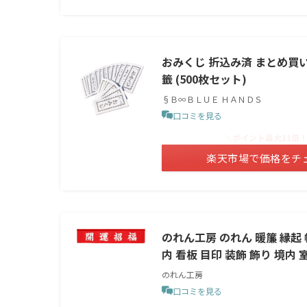
おみくじ 折込み済 まとめ買い
籤 (500枚セット)
§Ｂ∞ＢＬＵＥ ＨＡＮＤＳ
口コミを見る
＼ポイント最大11倍
楽天市場で価格をチ
のれん工房 のれん 暖簾 縁起 幅
内 看板 目印 装飾 飾り 境内 
のれん工房
口コミを見る