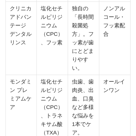
クリニカ
塩化セチ
独自の
ノンアル
アドバン
ルピリジ
「長時間
コール・
テージ
ニウム
殺菌処
フッ素配
デンタル
（CPC）
方」。フ
合
リンス
、フッ素
ッ素が歯
にとどま
りやす
い。
モンダミ
塩化セチ
虫歯、歯
オールイ
ン プレ
ルピリジ
肉炎、出
ンワン
ミアムケ
ニウム
血、口臭
ア
（CPC）
など多様
、トラネ
な悩みを
キサム酸
1本でケ
（TXA）
ア。