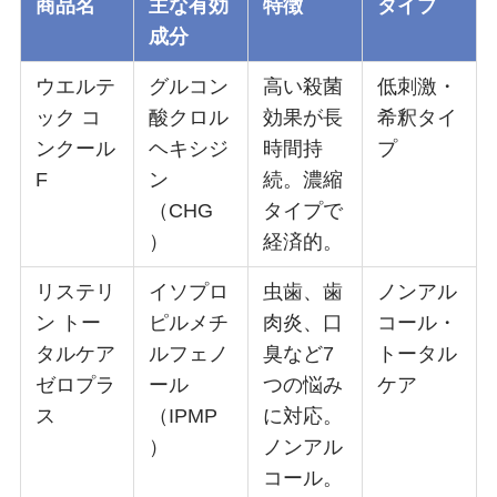
商品名
主な有効
特徴
タイプ
成分
ウエルテ
グルコン
高い殺菌
低刺激・
ック コ
酸クロル
効果が長
希釈タイ
ンクール
ヘキシジ
時間持
プ
F
ン
続。濃縮
（CHG
タイプで
）
経済的。
リステリ
イソプロ
虫歯、歯
ノンアル
ン トー
ピルメチ
肉炎、口
コール・
タルケア
ルフェノ
臭など7
トータル
ゼロプラ
ール
つの悩み
ケア
ス
（IPMP
に対応。
）
ノンアル
コール。