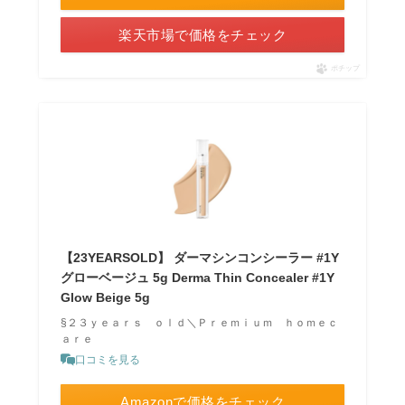
楽天市場で価格をチェック
ポチップ
【23YEARSOLD】 ダーマシンコンシーラー #1Y
グローベージュ 5g Derma Thin Concealer #1Y
Glow Beige 5g
§２３ｙｅａｒｓ ｏｌｄ＼Ｐｒｅｍｉｕｍ ｈｏｍｅｃ
ａｒｅ
口コミを見る
Amazonで価格をチェック