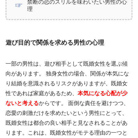
禁断の恋のスリルを味わいたい男性の心
理
遊び目的で関係を求める男性の心理
一部の男性は、遊び相手として既婚女性を選ぶ傾
向があります。 独身女性の場合、関係が本気にな
り結婚を意識されるリスクがありますが、既婚女
性であれば家庭があるため、
本気になる心配が少
ないと考える
からです。 面倒な責任を避けつつ、
恋愛の刺激だけを求めたいという男性にとって、
既婚女性は都合の良い相手と見なされることがあ
ります。これは、既婚女性がモテる理由の一つと