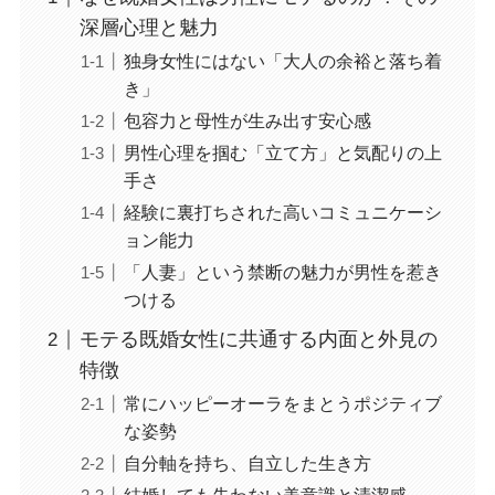
深層心理と魅力
独身女性にはない「大人の余裕と落ち着
き」
包容力と母性が生み出す安心感
男性心理を掴む「立て方」と気配りの上
手さ
経験に裏打ちされた高いコミュニケーシ
ョン能力
「人妻」という禁断の魅力が男性を惹き
つける
モテる既婚女性に共通する内面と外見の
特徴
常にハッピーオーラをまとうポジティブ
な姿勢
自分軸を持ち、自立した生き方