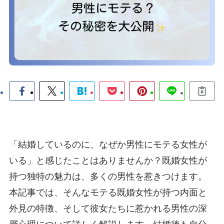
「結婚しているのに、なぜか男性にモテる女性が
いる」と感じたことはありませんか？既婚女性が
持つ独特の魅力は、多くの男性を惹きつけます。
本記事では、そんなモテる既婚女性が持つ内面と
外見の特徴、そして彼女たちに惹かれる男性の深