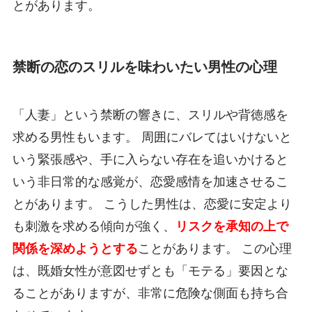
とがあります。
禁断の恋のスリルを味わいたい男性の心理
「人妻」という禁断の響きに、スリルや背徳感を
求める男性もいます。 周囲にバレてはいけないと
いう緊張感や、手に入らない存在を追いかけると
いう非日常的な感覚が、恋愛感情を加速させるこ
とがあります。 こうした男性は、恋愛に安定より
も刺激を求める傾向が強く、
リスクを承知の上で
関係を深めようとする
ことがあります。 この心理
は、既婚女性が意図せずとも「モテる」要因とな
ることがありますが、非常に危険な側面も持ち合