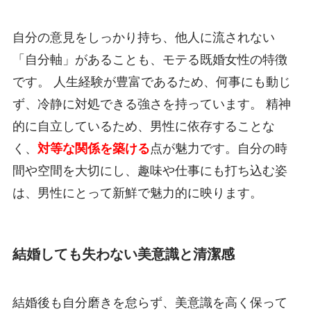
自分の意見をしっかり持ち、他人に流されない
「自分軸」があることも、モテる既婚女性の特徴
です。 人生経験が豊富であるため、何事にも動じ
ず、冷静に対処できる強さを持っています。 精神
的に自立しているため、男性に依存することな
く、
対等な関係を築ける
点が魅力です。自分の時
間や空間を大切にし、趣味や仕事にも打ち込む姿
は、男性にとって新鮮で魅力的に映ります。
結婚しても失わない美意識と清潔感
結婚後も自分磨きを怠らず、美意識を高く保って