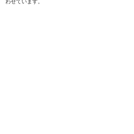
わせています。