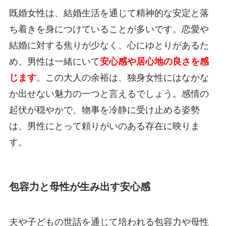
既婚女性は、結婚生活を通じて精神的な安定と落
ち着きを身につけていることが多いです。恋愛や
結婚に対する焦りが少なく、心にゆとりがあるた
め、男性は一緒にいて
安心感や居心地の良さを感
じます
。この大人の余裕は、独身女性にはなかな
か出せない魅力の一つと言えるでしょう。感情の
起伏が穏やかで、物事を冷静に受け止める姿勢
は、男性にとって頼りがいのある存在に映りま
す。
包容力と母性が生み出す安心感
夫や子どもの世話を通じて培われる包容力や母性