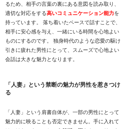
るため、相手の言葉の裏にある意図を読み取り、
適切な対応をする
高いコミュニケーション能力
を
持っています。 落ち着いたペースで話すことで、
相手に安心感を与え、一緒にいる時間を心地よい
ものにするのです。 独身時代のような恋愛の駆け
引きに疲れた男性にとって、スムーズで心地よい
会話は大きな魅力となります。
「人妻」という禁断の魅力が男性を惹きつけ
る
「人妻」という肩書自体が、一部の男性にとって
魅力的に映ることも否定できません。手に入れて