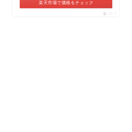
楽天市場で価格をチェック
ポチップ