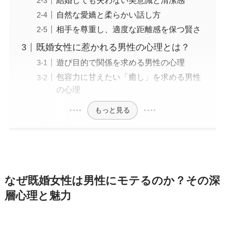
結婚しても失わない美意識と清潔感
自然な愛嬌と柔らかい話し方
相手を尊重し、適度な距離感を保つ賢さ
既婚女性に惹かれる男性の心理とは？
遊び目的で関係を求める男性の心理
包容力に甘えたい「癒し」を求める男性
の心理
もっと見る
なぜ既婚女性は男性にモテるのか？その深
層心理と魅力