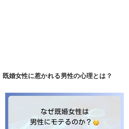
既婚女性に惹かれる男性の心理とは？