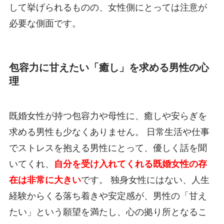
して挙げられるものの、女性側にとっては注意が
必要な側面です。
包容力に甘えたい「癒し」を求める男性の心
理
既婚女性が持つ包容力や母性に、癒しや安らぎを
求める男性も少なくありません。 日常生活や仕事
でストレスを抱える男性にとって、優しく話を聞
いてくれ、
自分を受け入れてくれる既婚女性の存
在は非常に大きい
です。 独身女性にはない、人生
経験からくる落ち着きや安定感が、男性の「甘え
たい」という願望を満たし、心の拠り所となるこ