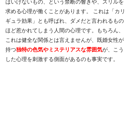
はいけないもの、という禁断の響きや、スリルを
求める心理が働くことがあります。 これは「カリ
ギュラ効果」とも呼ばれ、ダメだと言われるもの
ほど惹かれてしまう人間の心理です。もちろん、
これは健全な関係とは言えませんが、既婚女性が
持つ
独特の色気やミステリアスな雰囲気
が、こう
した心理を刺激する側面があるのも事実です。