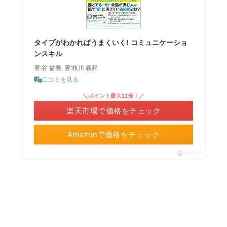
タイプがわかればうまくいく! コミュニケーショ
ンスキル
著:谷 益美, 著:枝川 義邦
口コミを見る
＼ポイント最大11倍！／
楽天市場で価格をチェック
Amazonで価格をチェック
ポチップ