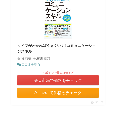
タイプがわかればうまくいく! コミュニケーショ
ンスキル
著:谷 益美, 著:枝川 義邦
口コミを見る
＼ポイント最大11倍！／
楽天市場で価格をチェック
Amazonで価格をチェック
ポチップ