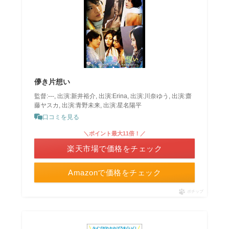
儚き片想い
監督:---, 出演:新井裕介, 出演:Erina, 出演:川奈ゆう, 出演:齋
藤ヤスカ, 出演:青野未来, 出演:星名陽平
口コミを見る
＼ポイント最大11倍！／
楽天市場で価格をチェック
Amazonで価格をチェック
ポチップ