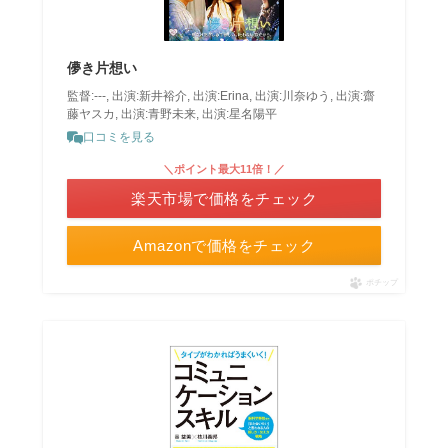
儚き片想い
監督:---, 出演:新井裕介, 出演:Erina, 出演:川奈ゆう, 出演:齋
藤ヤスカ, 出演:青野未来, 出演:星名陽平
口コミを見る
＼ポイント最大11倍！／
楽天市場で価格をチェック
Amazonで価格をチェック
ポチップ