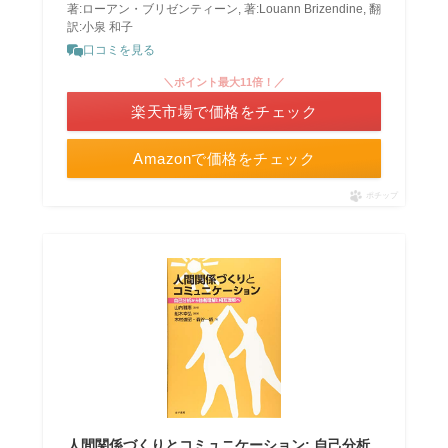
著:ローアン・ブリゼンティーン, 著:Louann Brizendine, 翻
訳:小泉 和子
口コミを見る
＼ポイント最大11倍！／
楽天市場で価格をチェック
Amazonで価格をチェック
ポチップ
人間関係づくりとコミュニケーション: 自己分析