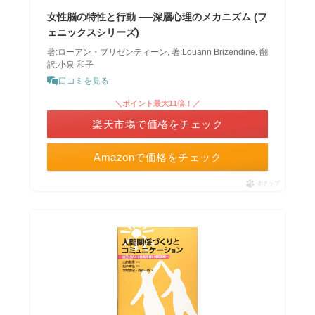
女性脳の特性と行動 ──深層心理のメカニズム (フ
ェニックスシリーズ)
著:ローアン・ブリゼンティーン, 著:Louann Brizendine, 翻
訳:小泉 和子
口コミを見る
＼ポイント最大11倍！／
楽天市場で価格をチェック
Amazonで価格をチェック
ポチップ