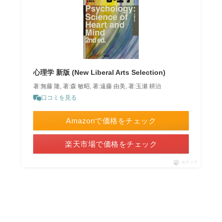
心理学 新版 (New Liberal Arts Selection)
著:無藤 隆, 著:森 敏昭, 著:遠藤 由美, 著:玉瀬 耕治
口コミを見る
Amazonで価格をチェック
楽天市場で価格をチェック
ポチップ