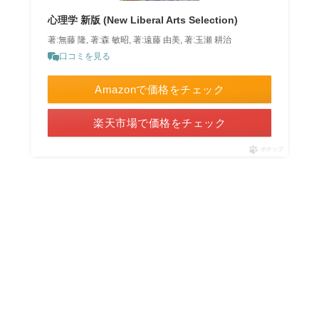
心理学 新版 (New Liberal Arts Selection)
著:無藤 隆, 著:森 敏昭, 著:遠藤 由美, 著:玉瀬 耕治
口コミを見る
Amazonで価格をチェック
楽天市場で価格をチェック
ポチップ