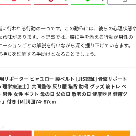
識に行われる行動の一つです。この動作には、彼らの心理状態
な意味があります。本記事では、腰に手を添える行動が男性の
エーションごとの解説を行いながら深く掘り下げていきます。
気持ちを理解する手助けとなることでしょう。
用サポーター ヒャユロー 腰ベルト [JIS認証] 骨盤サポート
ｘ理学療法士】共同監修 反り腰 猫背 肋骨 グッズ 筋トレ ベ
 男性 女性 ギフト 母の日 父の日 敬老の日 健康器具 健康グ
付き [M]胴囲74~87cm
！／