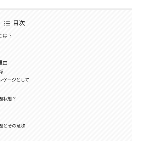
目次
とは？
理由
係
ンゲージとして
理状態？
理とその意味