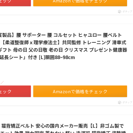
ェック
Amazonで価格をチェック
ポチップ
賞 受賞製品】腰 サポーター 腰 コルセット ヒャユロー 腰ベルト
勢 背筋【柔道整復師ｘ理学療法士】共同監修 トレーニング 滑車式
ギフト 母の日 父の日敬 老の日 クリスマス プレゼント健康器
延長シート」付き [L]胴囲88~98cm
！／
ェック
Amazonで価格をチェック
ポチップ
 猫背矯正ベルト 安心の国内メーカー販売【L】非ゴム製で