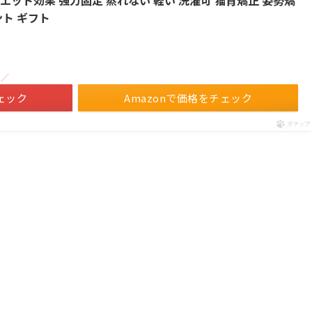
ット効果 強力固定 蒸れない 軽い 洗濯可 猫背矯正 姿勢矯
ント ギフト
！／
ェック
Amazonで価格をチェック
ポチップ