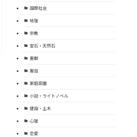
国際社会
地理
宗教
宝石・天然石
害獣
害虫
家庭菜園
小説・ライトノベル
建設・土木
心理
恋愛