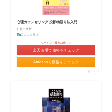
心理カウンセリング 投影物語り法入門
日貿出版社
口コミを見る
＼ポイント最大11倍！／
楽天市場で価格をチェック
Amazonで価格をチェック
ポチップ