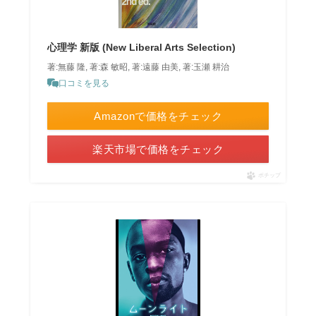
心理学 新版 (New Liberal Arts Selection)
著:無藤 隆, 著:森 敏昭, 著:遠藤 由美, 著:玉瀬 耕治
口コミを見る
Amazonで価格をチェック
楽天市場で価格をチェック
ポチップ