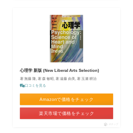
心理学 新版 (New Liberal Arts Selection)
著:無藤 隆, 著:森 敏昭, 著:遠藤 由美, 著:玉瀬 耕治
口コミを見る
Amazonで価格をチェック
楽天市場で価格をチェック
ポチップ