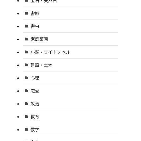
宝石・天然石
害獣
害虫
家庭菜園
小説・ライトノベル
建設・土木
心理
恋愛
政治
教育
数学