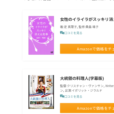
女性のイライラがスッキリ消
著:定 真理子, 監修:桑島 靖子
口コミを見る
Amazonで価格をチ
大統領の料理人(字幕版)
監督:クリスチャン・ヴァンサン, Writ
ン, 出演:イポリット・ジラルド
口コミを見る
Amazonで価格をチ