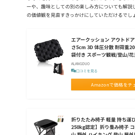
ーや、趣味としての別の楽しみ方についても解説
の価値観を見直すきっかけにしていただけるでし
エアークッション アウトドア 
さ5cm 3D 体圧分散 耐荷重
袋付き スポーツ観戦/登山/花
ALANGDUO
口コミを見る
Amazonで価格をチ
折りたたみ椅子 軽量 持ち運び
250kg認定】折り畳み椅子 
山 野外 ハイキング 登山 屋