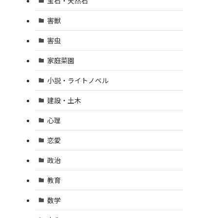
宝石・天然石
害獣
害虫
家庭菜園
小説・ライトノベル
建設・土木
心理
恋愛
政治
教育
数学