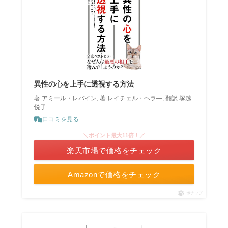
異性の心を上手に透視する方法
著:アミール・レバイン, 著:レイチェル・ヘラ―, 翻訳:塚越
悦子
口コミを見る
＼ポイント最大11倍！／
楽天市場で価格をチェック
Amazonで価格をチェック
ポチップ