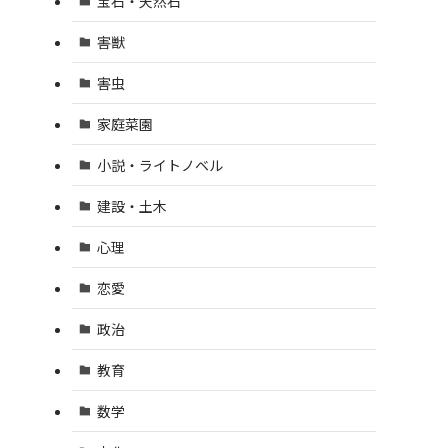
宝石・天然石
害獣
害虫
家庭菜園
小説・ライトノベル
建設・土木
心理
恋愛
政治
教育
数学