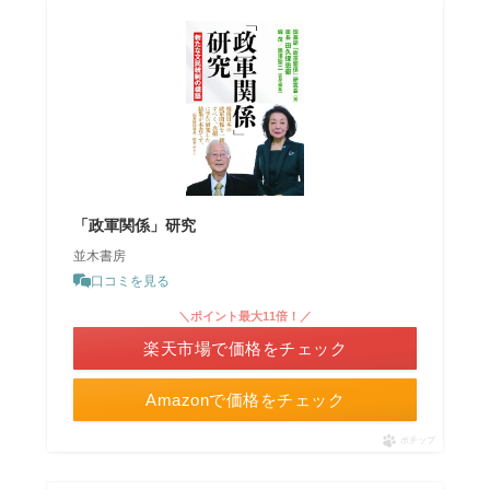
「政軍関係」研究
並木書房
口コミを見る
＼ポイント最大11倍！／
楽天市場で価格をチェック
Amazonで価格をチェック
ポチップ